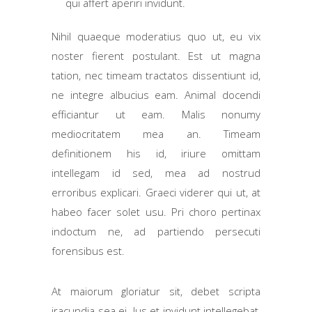
qui affert aperiri invidunt.
Nihil quaeque moderatius quo ut, eu vix
noster fierent postulant. Est ut magna
tation, nec timeam tractatos dissentiunt id,
ne integre albucius eam. Animal docendi
efficiantur ut eam. Malis nonumy
mediocritatem mea an. Timeam
definitionem his id, iriure omittam
intellegam id sed, mea ad nostrud
erroribus explicari. Graeci viderer qui ut, at
habeo facer solet usu. Pri choro pertinax
indoctum ne, ad partiendo persecuti
forensibus est.
At maiorum gloriatur sit, debet scripta
iracundia sea ei. Ius et invidunt intellegebat,