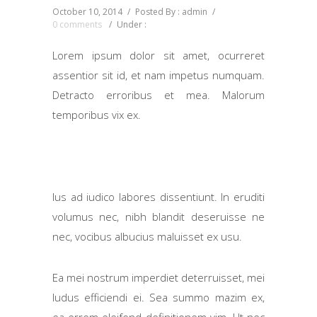
October 10, 2014
/
Posted By : admin
/
0 comments
/
Under :
Lorem ipsum dolor sit amet, ocurreret
assentior sit id, et nam impetus numquam.
Detracto erroribus et mea. Malorum
temporibus vix ex.
Ius ad iudico labores dissentiunt. In eruditi
volumus nec, nibh blandit deseruisse ne
nec, vocibus albucius maluisset ex usu.
Ea mei nostrum imperdiet deterruisset, mei
ludus efficiendi ei. Sea summo mazim ex,
ea errem eleifend definitionem vim. Ut nec