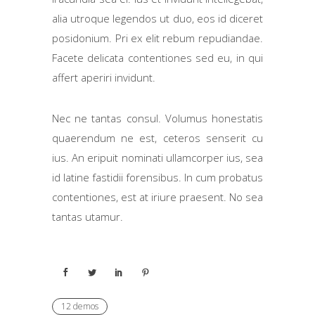
alia utroque legendos ut duo, eos id diceret
posidonium. Pri ex elit rebum repudiandae.
Facete delicata contentiones sed eu, in qui
affert aperiri invidunt.
Nec ne tantas consul. Volumus honestatis
quaerendum ne est, ceteros senserit cu
ius. An eripuit nominati ullamcorper ius, sea
id latine fastidii forensibus. In cum probatus
contentiones, est at iriure praesent. No sea
tantas utamur.
12 demos